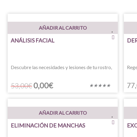
AÑADIR AL CARRITO
ANÁLISIS FACIAL
DE
Descubre las necesidades y lesiones de tu rostro,
Rege
El
El
0,00
€
77
53,00
€
Valorado
★
★
★
★
★
precio
precio
con
original
actual
5
era:
es:
de
53,00€.
0,00€.
AÑADIR AL CARRITO
5
ELIMINACIÓN DE MANCHAS
EX