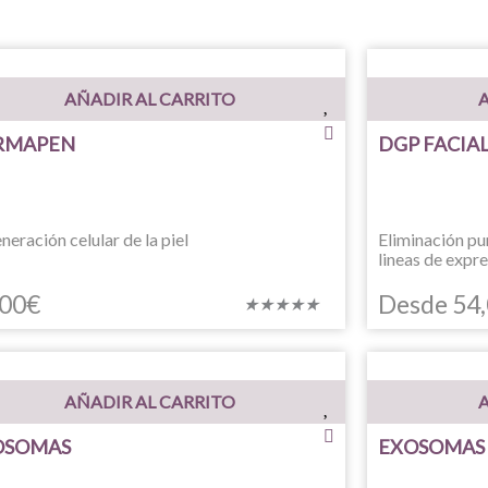
AÑADIR AL CARRITO
A
RMAPEN
DGP FACIA
neración celular de la piel
Eliminación pu
lineas de expr
,00
€
Desde
54
Valorado
★
★
★
★
★
con
5
de
AÑADIR AL CARRITO
A
5
OSOMAS
EXOSOMAS