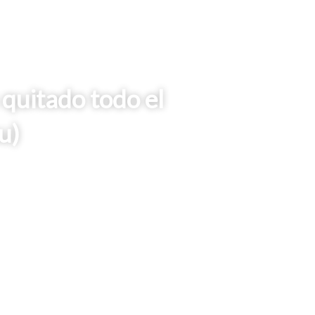
 quitado todo el
u)