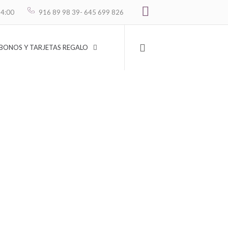
Carrito
14:00
916 89 98 39
- 645 699 826
BONOS Y TARJETAS REGALO