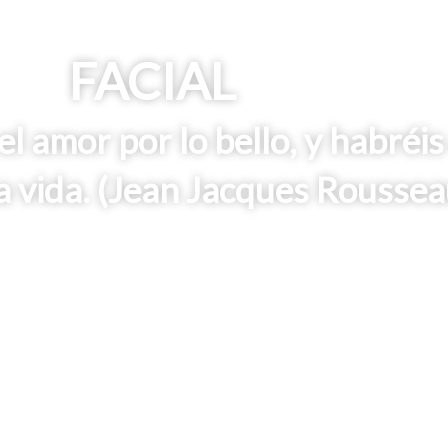
FACIAL
l amor por lo bello, y habréis
a vida. (Jean Jacques Roussea