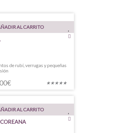
ÑADIR AL CARRITO
L
ntos de rubí, verrugas y pequeñas
esión
,00
€
Valorado
★
★
★
★
★
con
5
de
ÑADIR AL CARRITO
5
 COREANA