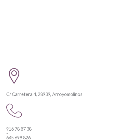
C/ Carretera 4, 28939, Arroyomolinos
916 78 87 38
-
645 699 826