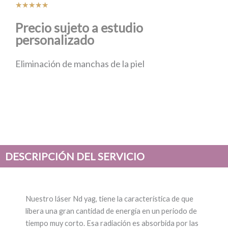
Valorado
★
★
★
★
★
con
Precio sujeto a estudio
5
personalizado
de
5
Eliminación de manchas de la piel
DESCRIPCIÓN DEL SERVICIO
Nuestro láser Nd yag, tiene la característica de que
libera una gran cantidad de energía en un periodo de
tiempo muy corto. Esa radiación es absorbida por las