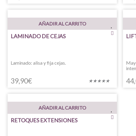
con
5
de
AÑADIR AL CARRITO
5
LAMINADO DE CEJAS
LIF
Laminado: alisa y fija cejas.
Mayo
inte
39,90
€
44
Valorado
★
★
★
★
★
con
5
de
AÑADIR AL CARRITO
5
RETOQUES EXTENSIONES