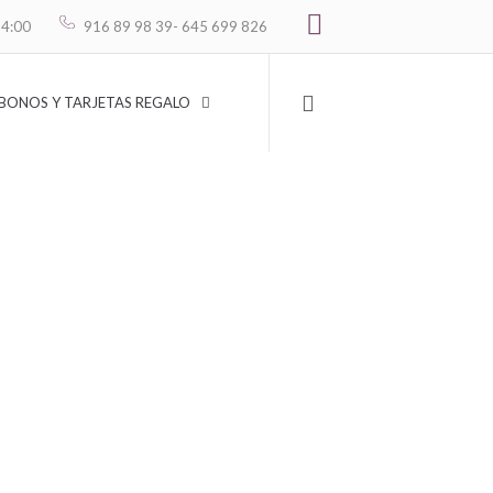
Carrito
14:00
916 89 98 39
- 645 699 826
BONOS Y TARJETAS REGALO