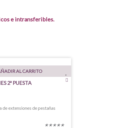
cos e intransferibles.
ÑADIR AL CARRITO
S 2ª PUESTA
 de extensiones de pestañas
Valorado
★
★
★
★
★