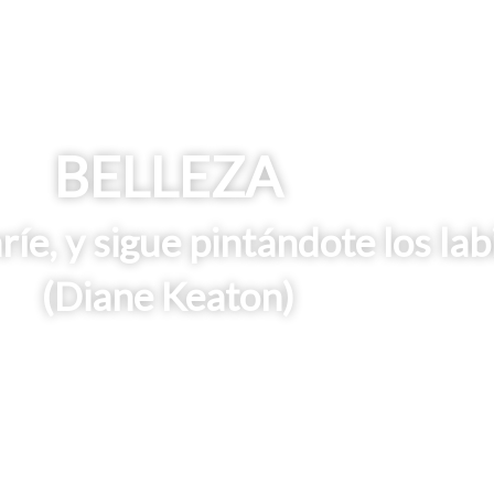
BELLEZA
ríe, y sigue pintándote los lab
(Diane Keaton)