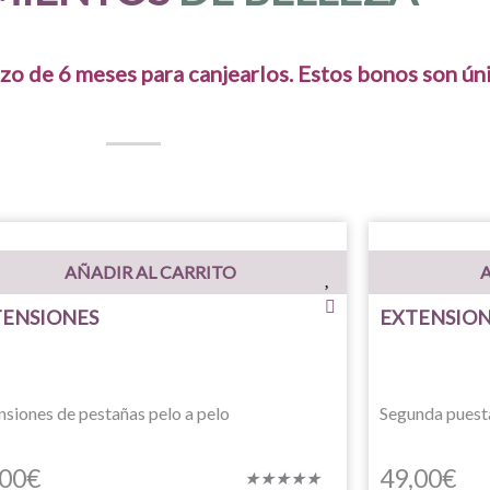
zo de 6 meses para canjearlos. Estos bonos son úni
AÑADIR AL CARRITO
A
TENSIONES
EXTENSIONE
nsiones de pestañas pelo a pelo
Segunda puesta
,00
€
49,00
€
Valorado
★
★
★
★
★