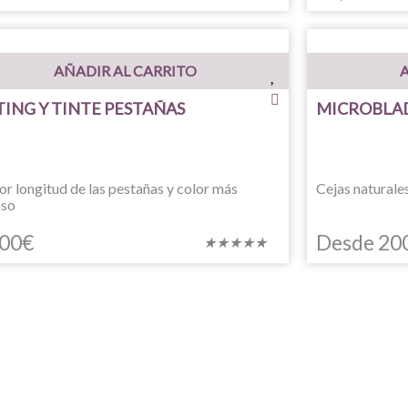
con
5
de
AÑADIR AL CARRITO
A
5
TING Y TINTE PESTAÑAS
MICROBLAD
r longitud de las pestañas y color más
Cejas naturale
nso
,00
€
Desde
20
Valorado
★
★
★
★
★
con
5
de
5