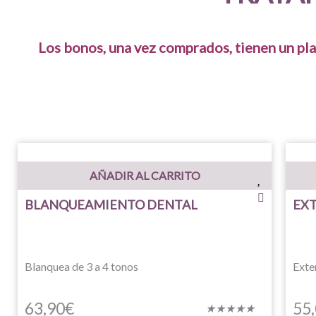
Los bonos, una vez comprados, tienen un pla
AÑADIR AL CARRITO
BLANQUEAMIENTO DENTAL
EX
Blanquea de 3 a 4 tonos
Exte
63,90
€
55
Valorado
★
★
★
★
★