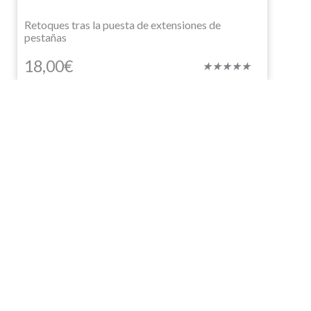
Retoques tras la puesta de extensiones de
pestañas
18,00
€
Valorado
★
★
★
★
★
con
5
de
5
ÚLT