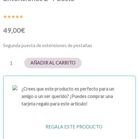
Valorado
★
★
★
★
★
con
49,00
€
5
de
Segunda puesta de extensiones de pestañas
5
Extensiones
AÑADIR AL CARRITO
2ª
Puesta
cantidad
¿Crees que este producto es perfecto para un
amigo o un ser querido? ¡Puedes comprar una
tarjeta regalo para este artículo!
REGALA ESTE PRODUCTO