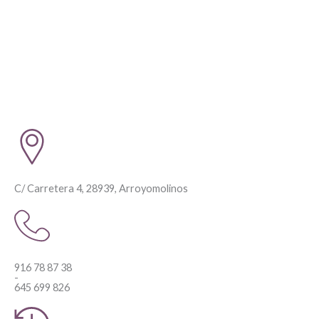
C/ Carretera 4, 28939, Arroyomolinos
916 78 87 38
-
645 699 826