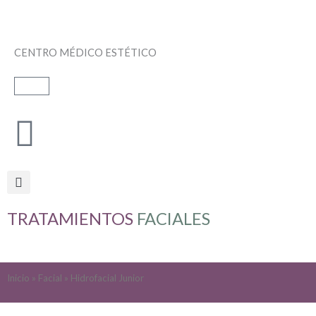
Ir
al
contenido
CENTRO MÉDICO ESTÉTICO
Carrito
TRATAMIENTOS
FACIALES
Inicio
»
Facial
» Hidrofacial Junior