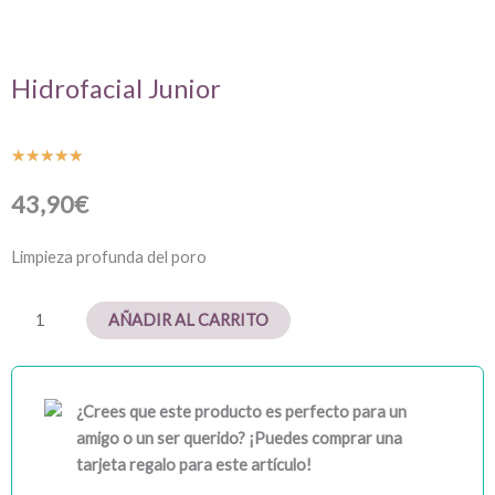
Hidrofacial Junior
Valorado
★
★
★
★
★
con
43,90
€
5
de
Limpieza profunda del poro
5
Hidrofacial
AÑADIR AL CARRITO
Junior
cantidad
¿Crees que este producto es perfecto para un
amigo o un ser querido? ¡Puedes comprar una
tarjeta regalo para este artículo!