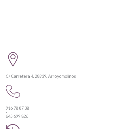
C/ Carretera 4, 28939, Arroyomolinos
916 78 87 38
-
645 699 826